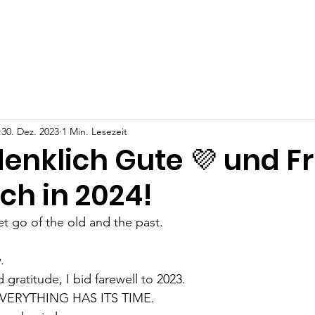
t
Projekte
Über Uns
Angela Anna Kania
Deine Un
30. Dez. 2023
1 Min. Lesezeit
denklich Gute 💜 und F
uch in 2024!
et go of the old and the past.
.
gratitude, I bid farewell to 2023.
. EVERYTHING HAS ITS TIME.