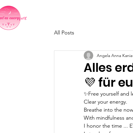
Home
Indientag in Neumark
All Posts
Angela Anna Kania
Alles er
💜 für e
✨️Free yourself and l
Clear your energy.
Breathe into the now
With mindfulness and 
I honor the time ..