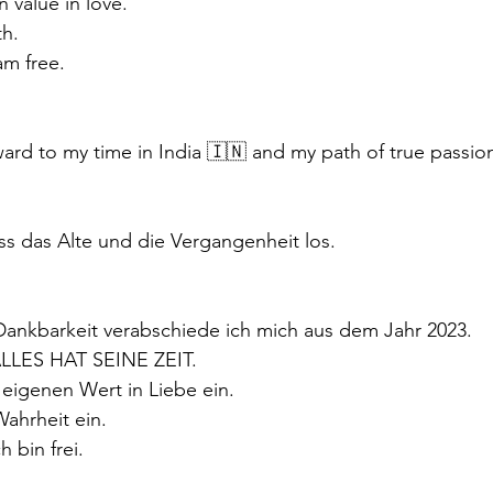
 value in love.
th.
 am free.
rward to my time in India 🇮🇳 and my path of true passio
ass das Alte und die Vergangenheit los.
Dankbarkeit verabschiede ich mich aus dem Jahr 2023.
. ALLES HAT SEINE ZEIT.
 eigenen Wert in Liebe ein.
Wahrheit ein.
h bin frei.