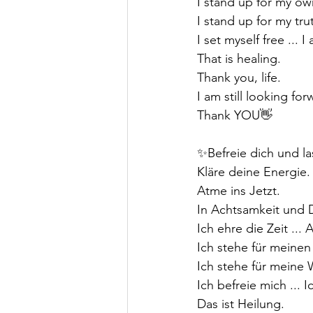
I stand up for my own
I stand up for my tru
I set myself free ... I
That is healing.
Thank you, life.
I am still looking fo
Thank YOU👋
✨️Befreie dich und l
Kläre deine Energie.
Atme ins Jetzt.
In Achtsamkeit und 
Ich ehre die Zeit ..
Ich stehe für meinen
Ich stehe für meine 
Ich befreie mich ... Ic
Das ist Heilung.