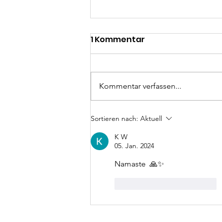
1 Kommentar
Kommentar verfassen...
Indien hautnah erleben
Sortieren nach:
Aktuell
🇮🇳🇩🇪
K W
05. Jan. 2024
Namaste  🙏✨
Gefällt mir
Antworten