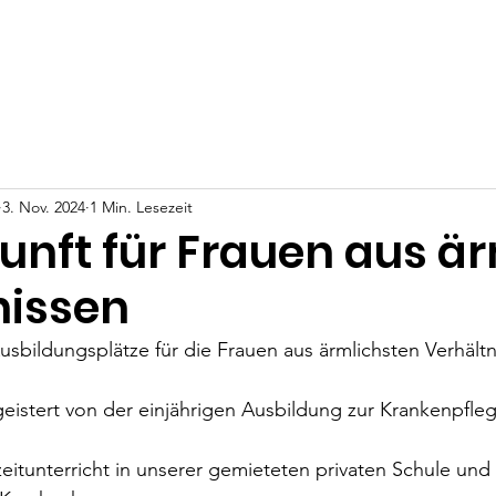
t
Projekte
Über Uns
Angela Anna Kania
Deine Un
3. Nov. 2024
1 Min. Lesezeit
kunft für Frauen aus ä
nissen
usbildungsplätze für die Frauen aus ärmlichsten Verhältn
egeistert von der einjährigen Ausbildung zur Krankenpfleg
zeitunterricht in unserer gemieteten privaten Schule und 