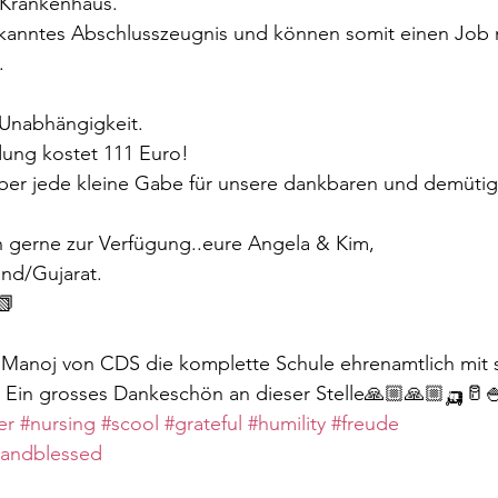
 Krankenhaus.
rkanntes Abschlusszeugnis und können somit einen Job m
.
r Unabhängigkeit.
dung kostet 111 Euro!
über jede kleine Gabe für unsere dankbaren und demüti
h gerne zur Verfügung..eure Angela & Kim,
and/Gujarat.
📗
t Manoj von CDS die komplette Schule ehrenamtlich mit 
 Ein grosses Dankeschön an dieser Stelle🙏🏼🙏🏼🛺🥛
er
#nursing
#scool
#grateful
#humility
#freude
andblessed