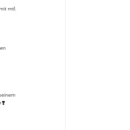
it mtl. 
gen 
seinem 
❣️