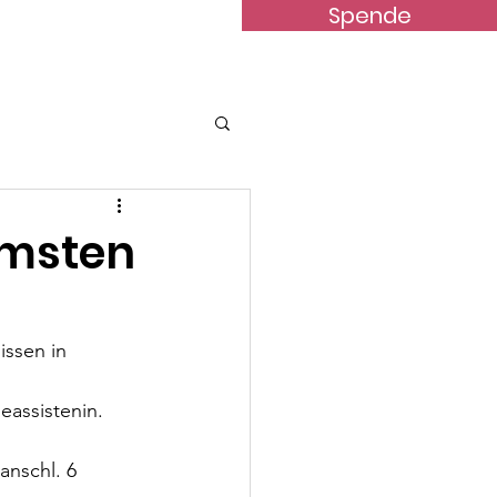
Spende
terstützung
News
Kontakt
rmsten
issen in 
eassistenin. 
anschl. 6 