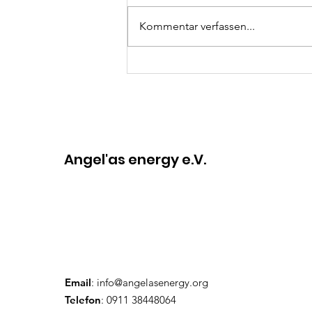
Kommentar verfassen...
Indien hautnah erleben
🇮🇳🇩🇪
Angel'as energy e.V.
Email
:
info@angelasenergy.org
Telefon
: 0911 38448064