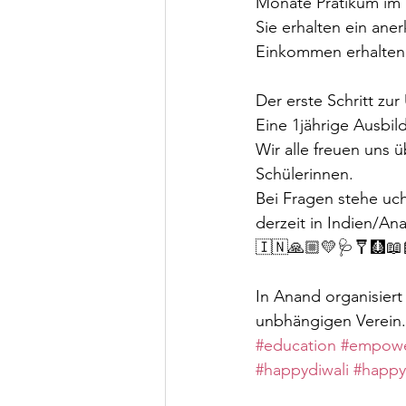
Monate Pratikum im
Sie erhalten ein ane
Einkommen erhalten
Der erste Schritt zu
Eine 1jährige Ausbil
Wir alle freuen uns 
Schülerinnen.
Bei Fragen stehe uc
derzeit in Indien/An
🇮🇳🙏🏼💛🩺🩼🩻📖
In Anand organisier
unbhängigen Verein.
#education
#empow
#happydiwali
#happy