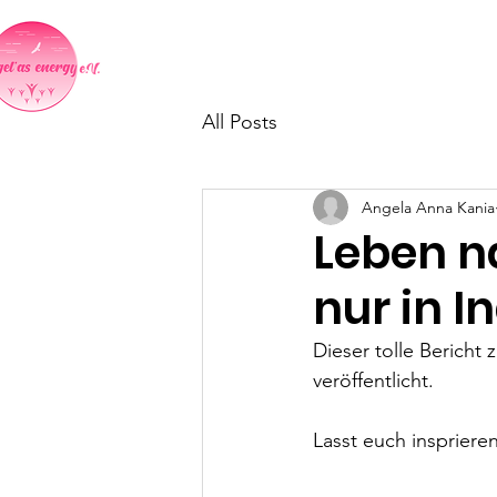
Home
Indientag in Neumark
All Posts
Angela Anna Kania
Leben n
nur in I
Dieser tolle Bericht
veröffentlicht.  
Lasst euch insprieren