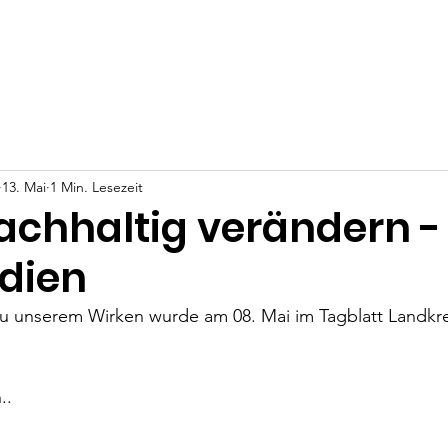
t
Projekte
Über Uns
Angela Anna Kania
Deine Un
13. Mai
1 Min. Lesezeit
achhaltig verändern -
ndien
 zu unserem Wirken wurde am 08. Mai im Tagblatt Landkr
.. 