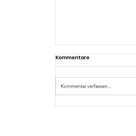
Kommentare
Kommentar verfassen...
Indien hautnah erleben
🇮🇳🇩🇪