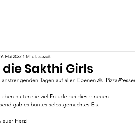
t
Projekte
Über Uns
Angela Anna Kania
Deine Un
9. Mai 2022
1 Min. Lesezeit
 die Sakthi Girls
  anstrengenden Tagen auf allen Ebenen 🙏  Pizza🍕esse
Leben hatten sie viel Freude bei dieser neuen 
ssend gab es buntes selbstgemachtes Eis. 
n euer Herz!