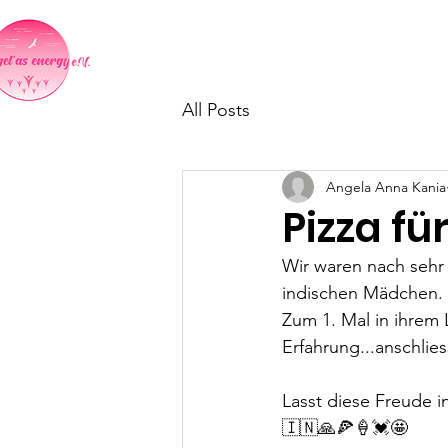
Home
Indientag in Neumark
All Posts
Angela Anna Kania
Pizza für
Wir waren nach sehr
indischen Mädchen.
Zum 1. Mal in ihrem 
Erfahrung...anschlie
Lasst diese Freude i
🇮🇳🙏🍕🍦💓🤩