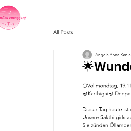
Home
Indientag in Neumark
All Posts
Angela Anna Kania
🌟Wunde
🌕Vollmondtag, 19.1
🪔Karthigai🪔 Deepa
Dieser Tag heute ist
Unsere Sakthi girls 
Sie zünden Öllampen