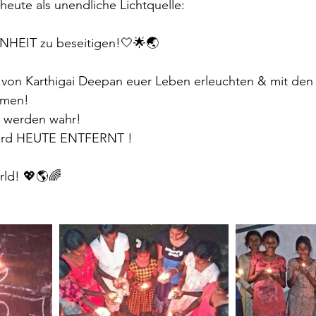
 heute als unendliche Lichtquelle:
HEIT zu beseitigen!🤍🌟🌏
von Karthigai Deepan euer Leben erleuchten & mit den
ömen!
 werden wahr!
ird HEUTE ENTFERNT !
rld! 💖🌎🌈