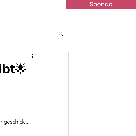
Spende
terstützung
News
Kontakt
ibt🌟
r geschickt.