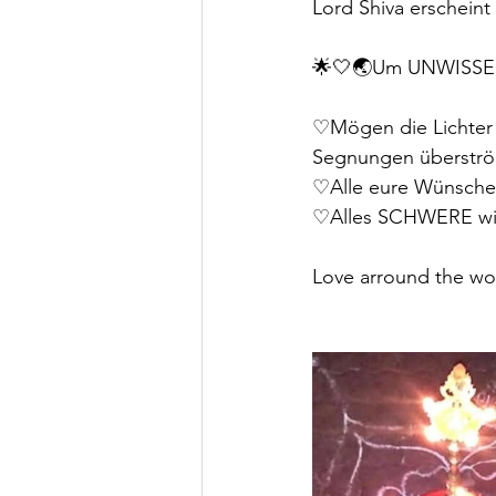
Lord Shiva erscheint
🌟🤍🌏Um UNWISSEN
♡Mögen die Lichter 
Segnungen überstr
♡Alle eure Wünsche
♡Alles SCHWERE w
Love arround the wo