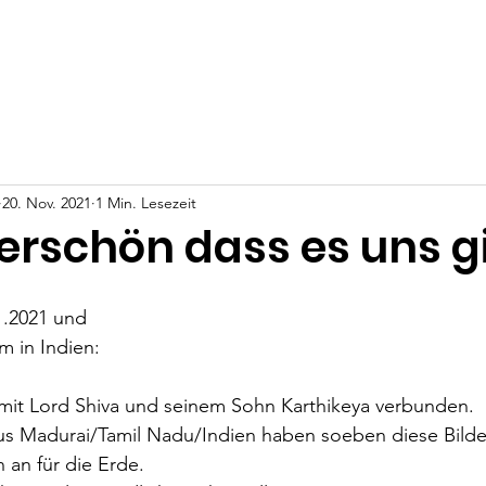
t
Projekte
Über Uns
Angela Anna Kania
Deine Un
20. Nov. 2021
1 Min. Lesezeit
rschön dass es uns g
1.2021 und
m in Indien:
 mit Lord Shiva und seinem Sohn Karthikeya verbunden.
aus Madurai/Tamil Nadu/Indien haben soeben diese Bilde
 an für die Erde.