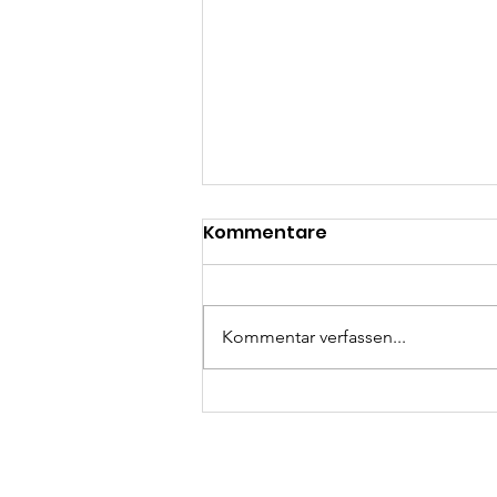
Kommentare
Kommentar verfassen...
Indien hautnah erleben
🇮🇳🇩🇪