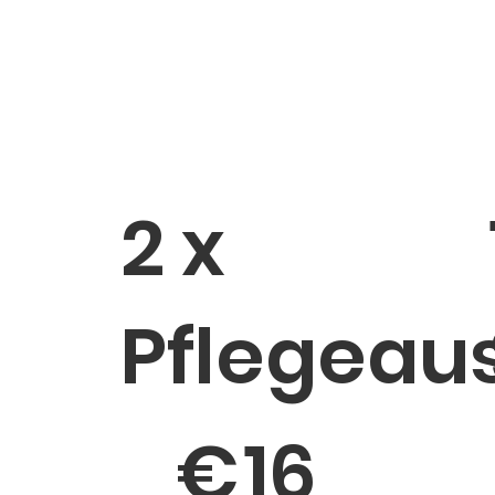
2 x
Pflegeau
16 €
4
€
16