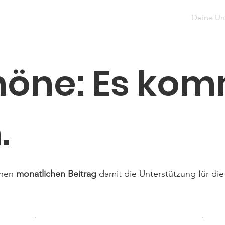
t
Projekte
Über Uns
Angela Anna Kania
Deine Un
höne: Es kom
.
inen
monatlichen Beitrag
damit die Unterstützung für die