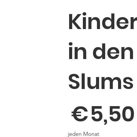
Kinde
in den
Slums
5,50 €
€
5,50
jeden Monat