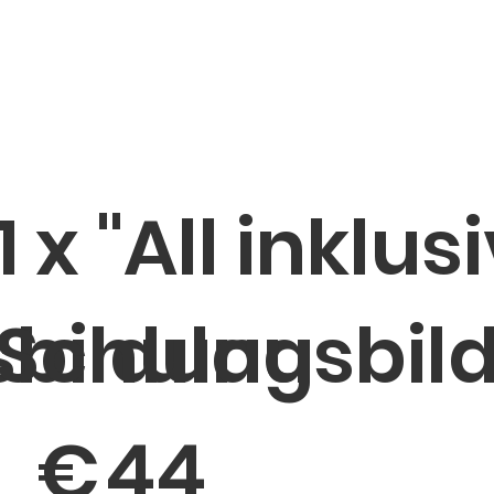
1 x "All inklus
sbildung
Schulausbil
4 €
€
44