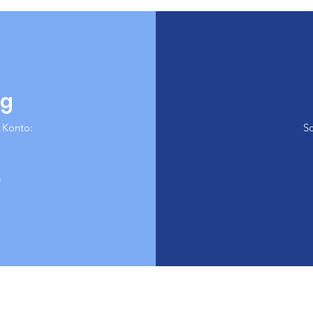
ng
 Konto:
Sc
0