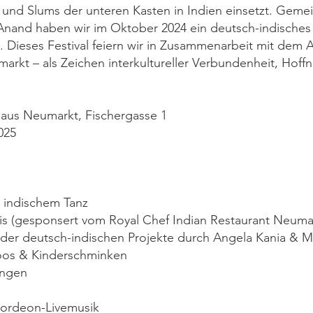
n und Slums der unteren Kasten in Indien einsetzt. Geme
Anand haben wir im Oktober 2024 ein deutsch-indisches
. Dieses Festival feiern wir in Zusammenarbeit mit dem 
markt – als Zeichen interkultureller Verbundenheit, Hof
haus Neumarkt, Fischergasse 1
025
 indischem Tanz
eis (gesponsert vom Royal Chef Indian Restaurant Neuma
g der deutsch-indischen Projekte durch Angela Kania &
toos & Kinderschminken
ingen
kordeon-Livemusik