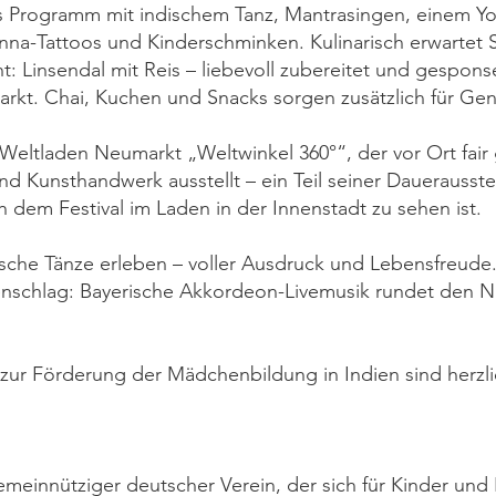
es Programm mit indischem Tanz, Mantrasingen, einem Y
a-Tattoos und Kinderschminken. Kulinarisch erwartet S
cht: Linsendal mit Reis – liebevoll zubereitet und gespon
rkt. Chai, Kuchen und Snacks sorgen zusätzlich für Gen
r Weltladen Neumarkt „Weltwinkel 360°“, der vor Ort fai
d Kunsthandwerk ausstellt – ein Teil seiner Dauerausste
ch dem Festival im Laden in der Innenstadt zu sehen ist.
sche Tänze erleben – voller Ausdruck und Lebensfreude
kenschlag: Bayerische Akkordeon-Livemusik rundet den 
en zur Förderung der Mädchenbildung in Indien sind herzl
gemeinnütziger deutscher Verein, der sich für Kinder und