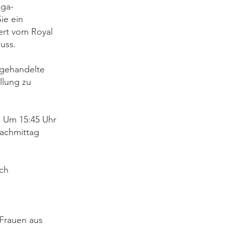
oga-
ie ein
sert vom Royal
uss.
r gehandelte
llung zu
. Um 15:45 Uhr
Nachmittag
ich
 Frauen aus