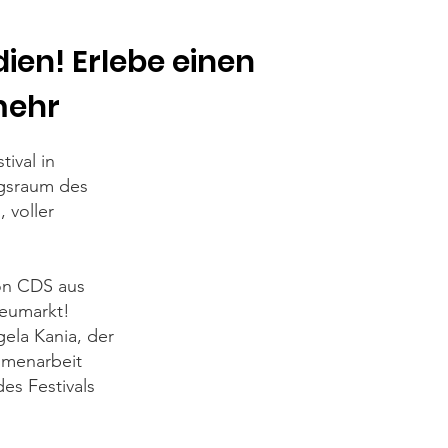
ien! Erlebe einen
mehr
ival in
ngsraum des
 voller
on CDS aus
Neumarkt!
la Kania, der
mmenarbeit
es Festivals