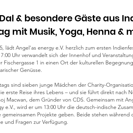
 Dal & besondere Gäste aus Ind
ag mit Musik, Yoga, Henna & 
 lädt Angel’as energy e.V. herzlich zum ersten Indienfest
17:00 Uhr verwandelt sich der Innenhof und Veranstaltu
 Fischergasse 1 in einen Ort der kulturellen Begegnung,
narischer Genüsse.
tags sind sieben junge Mädchen der Charity-Organisati
die erste Reise ihres Lebens – und sie führt direkt nach 
anoj Macwan, dem Gründer von CDS. Gemeinsam mit Ange
y e.V., wird er um 13:00 Uhr die deutsch-indische Zusa
die gemeinsamen Projekte geben. Beide stehen während d
he und Fragen zur Verfügung.