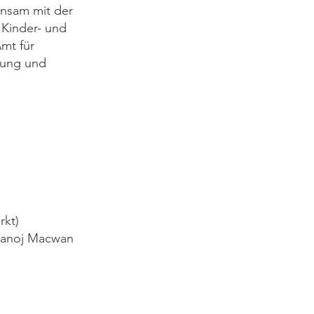
insam mit der
 Kinder- und
Amt für
fnung und
rkt)
 Manoj Macwan