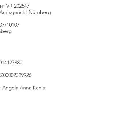
r: VR 202547
 Amtsgericht Nürnberg
07/10107
nberg
014127880
ZZ00002329926
: Angela Anna Kania