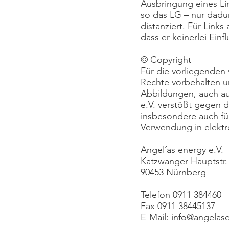
Ausbringung eines Lin
so das LG – nur dadur
distanziert. Für Link
dass er keinerlei Einf
© Copyright
Für die vorliegenden v
Rechte vorbehalten u
Abbildungen, auch au
e.V. verstößt gegen d
insbesondere auch für
Verwendung in elektr
Angel´as energy e.V.
Katzwanger Hauptstr.
90453 Nürnberg
Telefon 0911 384460
Fax 0911 38445137
E-Mail: info@angelas