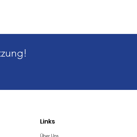
tzung!
Links
Über Uns