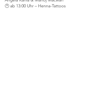
Angela Kania & Manoj Macwan
🕐 ab 13:00 Uhr – Henna-Tattoos
& Kinderschminken
🕑 14:00–15:00 Uhr –
Mantrasingen
🕒 15:00 Uhr – Indische Tänze
🕒 15:45 Uhr – Bayerische
Akkordeon-Livemusik
☕ Kaffee (Fair & Bio vom
Weltwinkel 360), Kuchen, Chai &
indische Snacks
🕔 17:00 Uhr – Ausklang
Weitere Infos unter:
www.angelasenergy.org
Angel'as energy eV