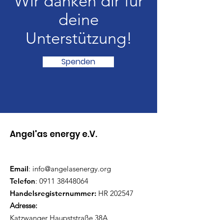
Wir danken dir für
deine
Unterstützung!
Spenden
Angel'as energy e.V.
Email
:
info@angelasenergy.org
Telefon
:
0911 38448064
Handelsregisternummer:
HR 202547
Adresse:
Katzwanger Haupststraße 38A