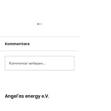
Kommentare
Fluch oder Segen?
Kommentar verfassen...
Schenke dir e
unvergesslich
Angel'as energy e.V.