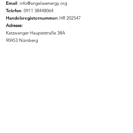
Email
:
info@angelasenergy.org
Telefon
:
0911 38448064
Handelsregisternummer:
HR 202547
Adresse:
Katzwanger Haupststraße 38A
90453 Nürnberg
Erhalte Updates!
Email-Adresse angeben
Ich möchte Updates erhalten!