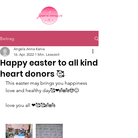
Beitrag
Angela Anna Kania
16. Apr. 2022
1 Min. Lesezeit
Happy easter to all kind
heart donors 🥰
This easter may brings you happiness 
love and healthy day🥰❤👼👼😍😊
love you all ❤🥰🥰👼👼