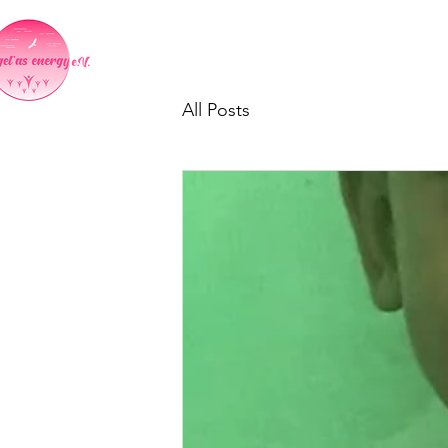
Home
Indientag in Neumark
All Posts