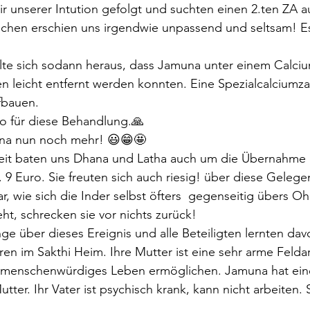
ir unserer Intution gefolgt und suchten einen 2.ten ZA au
dchen erschien uns irgendwie unpassend und seltsam! Es
llte sich sodann heraus, dass Jamuna unter einem Calciu
 leicht entfernt werden konnten. Eine Spezialcalciumza
fbauen.
ro für diese Behandlung.🙏
una nun noch mehr! 😃😁🤩
eit baten uns Dhana und Latha auch um die Übernahme 
 9 Euro. Sie freuten sich auch riesig! über diese Gelege
r, wie sich die Inder selbst öfters  gegenseitig übers O
, schrecken sie vor nichts zurück! 
ge über dieses Ereignis und alle Beteiligten lernten dav
ren im Sakthi Heim. Ihre Mutter ist eine sehr arme Feldar
 menschenwürdiges Leben ermöglichen. Jamuna hat ein
tter. Ihr Vater ist psychisch krank, kann nicht arbeiten. 