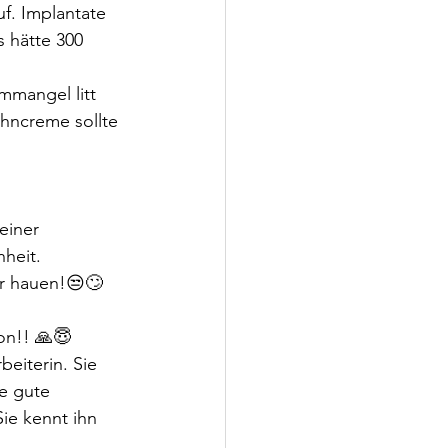
f. Implantate 
 hätte 300 
mmangel litt 
hncreme sollte 
einer 
nheit.
hr hauen!😒🙄 
on!! 🙏😇
beiterin. Sie 
e gute 
Sie kennt ihn 