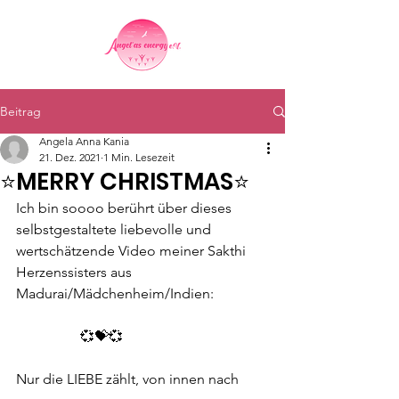
Beitrag
Angela Anna Kania
21. Dez. 2021
1 Min. Lesezeit
⭐MERRY CHRISTMAS⭐
Ich bin soooo berührt über dieses 
selbstgestaltete liebevolle und 
wertschätzende Video meiner Sakthi 
Herzenssisters aus 
Madurai/Mädchenheim/Indien:
                  💞💝💞
Nur die LIEBE zählt, von innen nach 