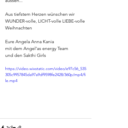
aussen... 
Aus tiefstem Herzen wünschen wir 
WUNDER-volle, LICHT-volle LIEBE-volle 
Weihnachten
Eure Angela Anna Kania 
mit dem Angel‘as energy Team 
und den Sakthi Girls 
https://video.wixstatic.com/video/e97c56_535
305c9957845da97a9df9598fe2428/360p/mp4/fi
le.mp4