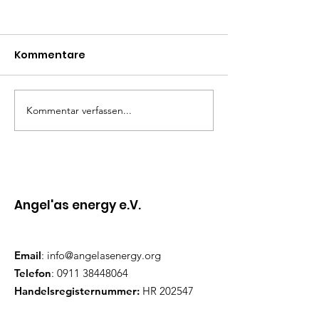
Kommentare
Fluch oder Segen?
Kommentar verfassen...
Schenke dir e
unvergesslich
Angel'as energy e.V.
Email
:
info@angelasenergy.org
Telefon
:
0911 38448064
Handelsregisternummer:
HR 202547
Adresse: