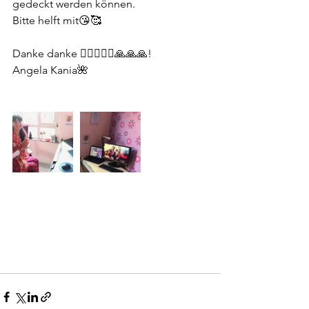
gedeckt werden können.
Bitte helft mit😘🥰
Danke danke 🙋🏻‍♀️🙇‍♀️🙏🙏🙏!
Angela Kania🌺