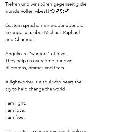
Treffen und wir spüren gegenseitig die 
wundervollen vibes!! 💞💕💞💕
Gestern sprachen wir wieder über die 
Erzengel u.a. über Michael, Raphael 
und Chamuel.
Angels are "warriors" of love.
They help us overcome our own 
dilemmas, dramas and fears.
A lightworker is a soul who hears the 
cry to help change the world!
I am light.
I am love.
I am free.
We practice a ceremony, which help us 