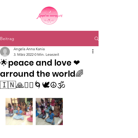
Beitrag
Angela Anna Kania
3. März 2022
0 Min. Lesezeit
🌟peace and love ❤
arround the world🌈
🇮🇳🙏🧘‍♀️🌀🕊☮️🕉