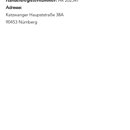
Handelsregisternummer:
HR 202547
Adresse:
Katzwanger Haupststraße 38A
90453 Nürnberg
Erhalte Updates!
Email-Adresse angeben
Ich möchte Updates erhalten!
Links
Über Uns