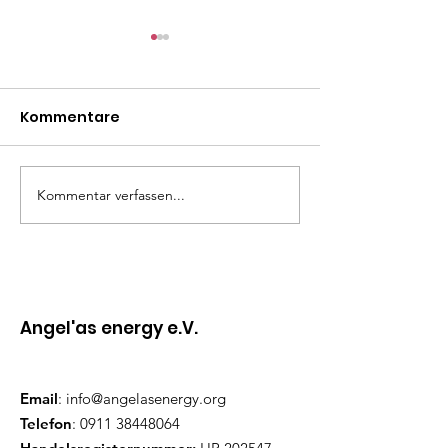
Kommentare
Fluch oder Segen?
Kommentar verfassen...
Schenke dir e
unvergesslich
Angel'as energy e.V.
Email
:
info@angelasenergy.org
Telefon
:
0911 38448064