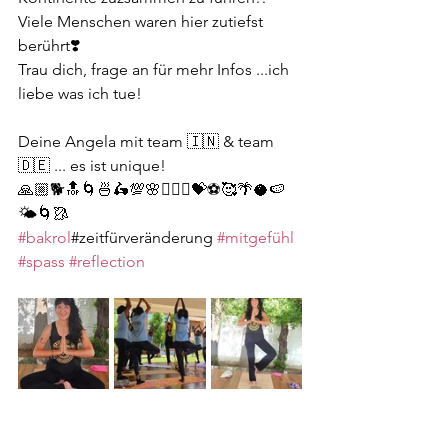
Viele Menschen waren hier zutiefst 
berührt❣️
Trau dich, frage an für mehr Infos ...ich 
liebe was ich tue!
Deine Angela mit team 🇮🇳 & team 
🇩🇪 ... es ist unique!
🙏🏼🐕🔝🌀🍜🛵💯🌸🧘🏽‍♀️💝⚽️🥰🌴🥥🍉
🌤🌀🥻
#bakrol
#zeitfürveränderung 
#mitgefühl
#spass
#reflection