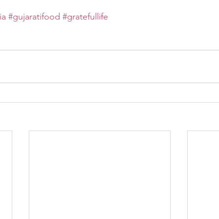
ia
#gujaratifood
#gratefullife