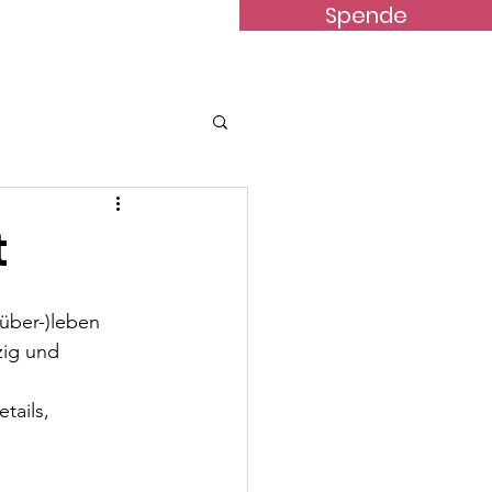
Spende
terstützung
News
Kontakt
t
über-)leben 
zig und 
tails,