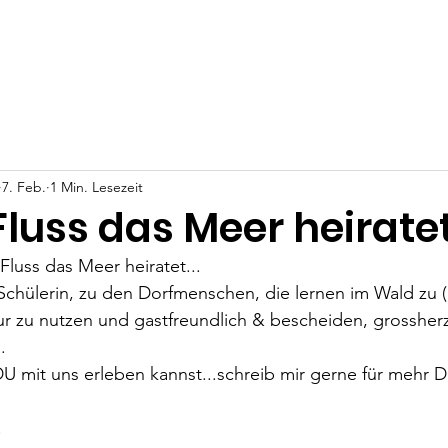
t
Projekte
Über Uns
Angela Anna Kania
Deine Un
7. Feb.
1 Min. Lesezeit
luss das Meer heirate
luss das Meer heiratet...
 Schülerin, zu den Dorfmenschen, die lernen im Wald zu (
tur zu nutzen und gastfreundlich & bescheiden, grossher
.
DU mit uns erleben kannst...schreib mir gerne für mehr De
.