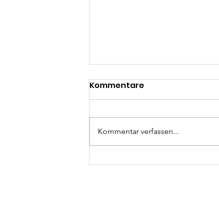
Kommentare
Kommentar verfassen...
Indien hautnah erleben
🇮🇳🇩🇪