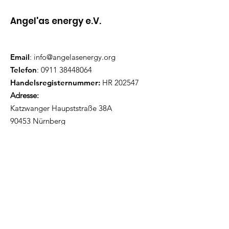
Angel'as energy e.V.
Email
:
info@angelasenergy.org
Telefon
:
0911 38448064
Handelsregisternummer:
HR 202547
Adresse:
Katzwanger Haupststraße 38A
90453 Nürnberg
Erhalte Updates!
Email-Adresse angeben
Ich möchte Updates erhalten!